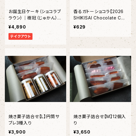
お誕生日ケーキ（ショコラブ
香るガトーショコラ【2026
ラウン）｜樹冠（じゅかん）直
SHIKISAI Chocolate Coll
径15㎝〈約4～５名様〉
ection】（１個 ）
¥4,890
¥629
テイクアウト
焼き菓子詰合せ【L】円筒サ
焼き菓子詰合せ【M】12個入
ブレ3種入り
り
¥3,900
¥3,650