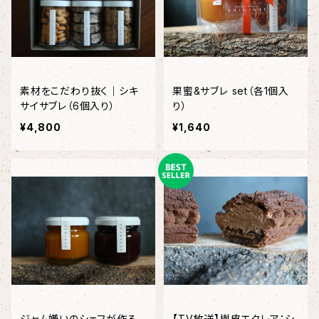
素材をこだわり抜く｜シキ
果蜜&サブレ set（各1個入
サイサブレ（6個入り）
り）
¥4,800
¥1,640
ジャム嫌いのシェフが作る
【TV放送】樹皮エクレア：シ