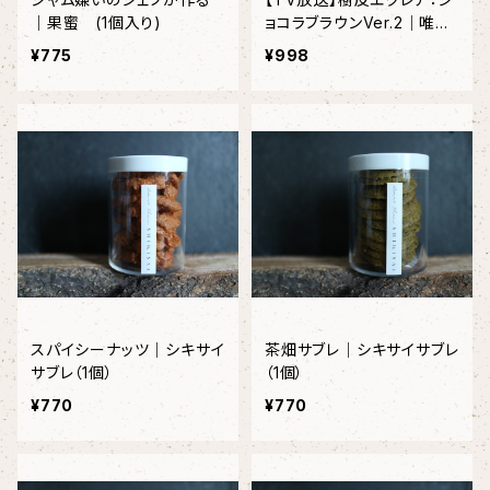
｜果蜜 (1個入り)
ョコラブラウンVer.2｜唯一
無二のチョコレートエクレア
¥775
¥998
〈1本入り〉
スパイシーナッツ｜シキサイ
茶畑サブレ｜シキサイサブレ
サブレ（1個）
（1個）
¥770
¥770