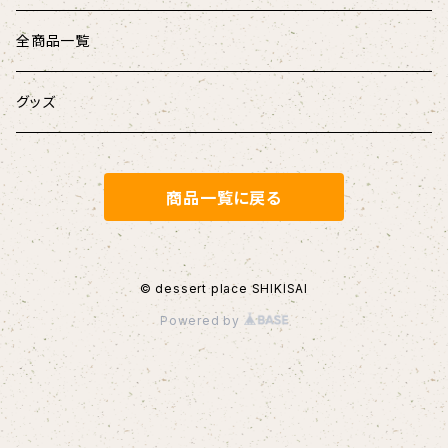
樹皮 エクレア
シキサイサブレ
全商品一覧
無重力カステラ
果蜜 (フルーツキャラメル)
グッズ
【定番】メープル
【店頭受取】ホールケーキ
マドレーヌ・フィナンシェ
商品一覧に戻る
その他
濃縮ロールケーキ
クッキーカン
香るガトーショコラ
チョコレート
© dessert place SHIKISAI
Powered by