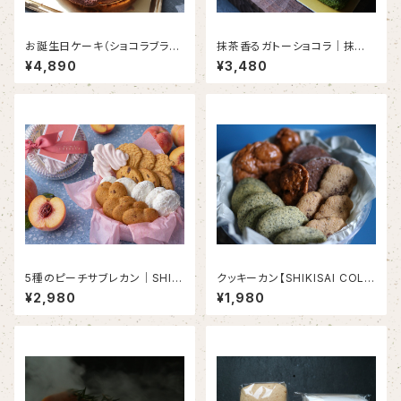
お誕生日ケーキ（ショコラブラウ
抹茶香るガトーショコラ｜抹茶×
ン）｜樹冠（じゅかん）直径15㎝
グリーンレモン （1本入り）＜初
¥4,890
¥3,480
〈約4～５名様〉
夏限定＞＜２０本限定＞＜６月
３日以降発送＞
5種のピーチサブレカン｜SHIKI
クッキーカン【SHIKISAI COLL
SAI PEACH COLLECTION
ECTION】
¥2,980
¥1,980
（１缶）＜2０個限定＞