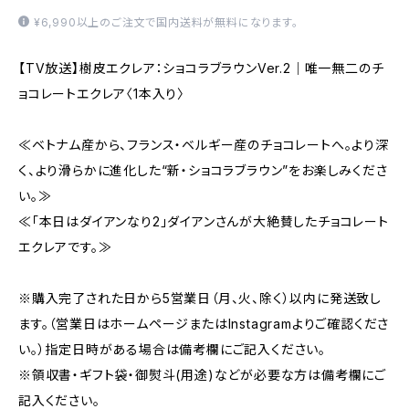
¥6,990以上のご注文で国内送料が無料になります。
【TV放送】樹皮エクレア：ショコラブラウンVer.2｜唯一無二のチ
ョコレートエクレア〈1本入り〉
≪ベトナム産から、フランス・ベルギー産のチョコレートへ。より深
く、より滑らかに進化した“新・ショコラブラウン”をお楽しみくださ
い。≫
≪「本日はダイアンなり2」ダイアンさんが大絶賛したチョコレート
エクレアです。≫
※購入完了された日から5営業日（月、火、除く）以内に発送致し
ます。（営業日はホームページまたはInstagramよりご確認くださ
い。）指定日時がある場合は備考欄にご記入ください。
※領収書・ギフト袋・御熨斗(用途)などが必要な方は備考欄にご
記入ください。