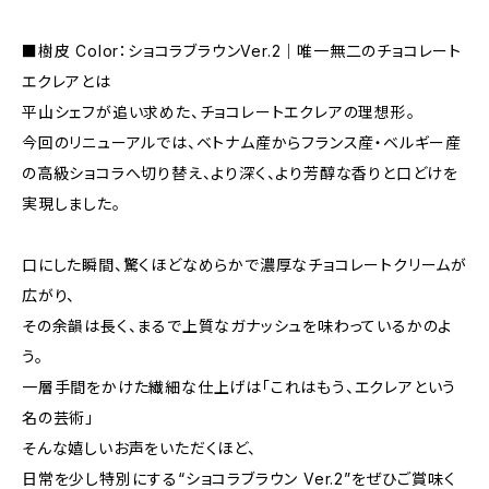
■樹皮 Color：ショコラブラウンVer.2｜唯一無二のチョコレート
エクレアとは
平山シェフが追い求めた、チョコレートエクレアの理想形。
今回のリニューアルでは、ベトナム産からフランス産・ベルギー産
の高級ショコラへ切り替え、より深く、より芳醇な香りと口どけを
実現しました。
口にした瞬間、驚くほどなめらかで濃厚なチョコレートクリームが
広がり、
その余韻は長く、まるで上質なガナッシュを味わっているかのよ
う。
一層手間をかけた繊細な仕上げは「これはもう、エクレアという
名の芸術」
そんな嬉しいお声をいただくほど、
日常を少し特別にする“ショコラブラウン Ver.2”をぜひご賞味く