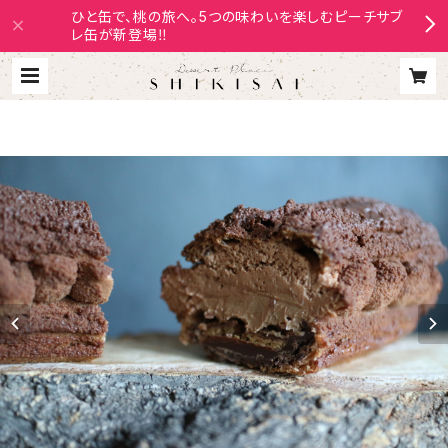
ひと缶で、桃の旅へ。5つの味わいを楽しむピーチサブ
レ缶が新登場‼