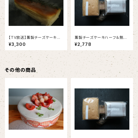
【TV放送】薫製チーズケーキ｜
薫製チーズケーキハーフ＆無重
ローズマリーの薫香（1本入り）
力カステラハーフ（2個入り）＜
¥3,300
¥2,778
限定20箱＞＜冷凍便＞
その他の商品