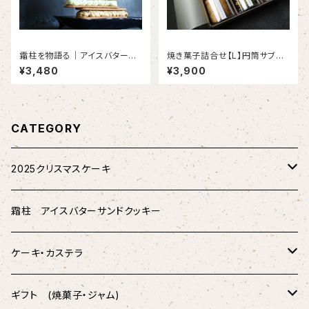
霜柱を物語る｜アイスバターサ
焼き菓子詰合せ【L】円筒サブレ
ンドクッキー （6本入り）
3種入り
¥3,480
¥3,900
CATEGORY
2025クリスマスケーキ
★配送★
霜柱 アイスバターサンドクッキー
★店頭受取★
ケーキ・カステラ
薫製チーズケーキ
ギフト (焼菓子・ジャム)