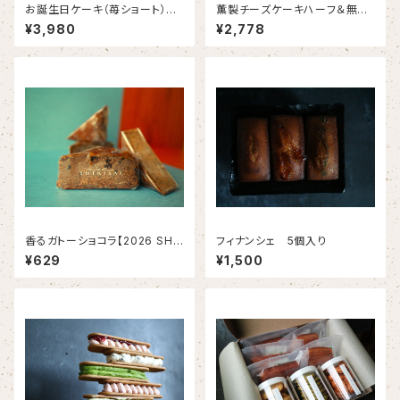
お誕生日ケーキ（苺ショート）｜
薫製チーズケーキハーフ＆無重
PAVLOVA 直径15cm 〈約3
力カステラハーフ（2個入り）＜
¥3,980
¥2,778
～5名様〉
限定20箱＞＜冷凍便＞
香るガトーショコラ【2026 SHI
フィナンシェ 5個入り
KISAI Chocolate Collectio
¥629
¥1,500
n】（１個 ）