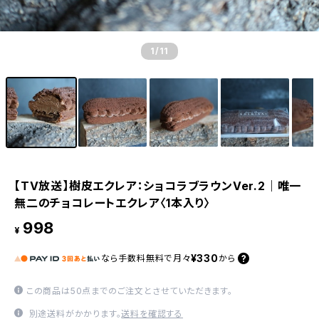
1
/11
【TV放送】樹皮エクレア：ショコラブラウンVer.2｜唯一
無二のチョコレートエクレア〈1本入り〉
998
¥
¥330
なら
手数料無料で
月々
から
この商品は50点までのご注文とさせていただきます。
別途送料がかかります。
送料を確認する