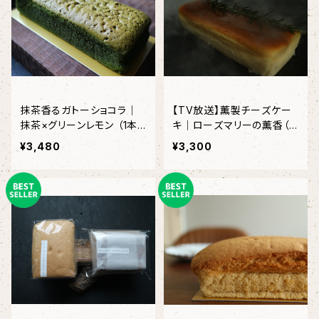
抹茶香るガトーショコラ｜
【TV放送】薫製チーズケー
抹茶×グリーンレモン （1本
キ｜ローズマリーの薫香（1
入り）＜初夏限定＞＜２０本
本入り）
¥3,480
¥3,300
限定＞＜６月３日以降発送
＞