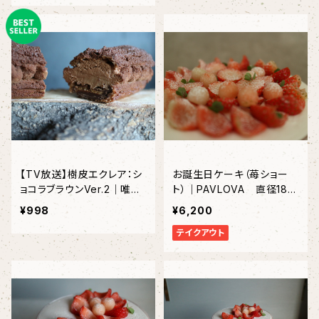
【TV放送】樹皮エクレア：シ
お誕生日ケーキ（苺ショー
ョコラブラウンVer.2｜唯一
ト）｜PAVLOVA 直径18c
無二のチョコレートエクレア
m 〈約6～8名様〉
¥998
¥6,200
〈1本入り〉
テイクアウト