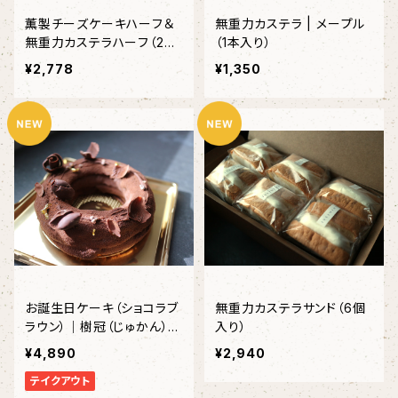
薫製チーズケーキハーフ＆
無重力カステラ | メープル
無重力カステラハーフ（2個
（1本入り）
入り）＜限定20箱＞＜冷凍
¥2,778
¥1,350
便＞
お誕生日ケーキ（ショコラブ
無重力カステラサンド（6個
ラウン）｜樹冠（じゅかん）直
入り）
径15㎝〈約4～５名様〉
¥4,890
¥2,940
テイクアウト