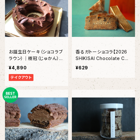
お誕生日ケーキ（ショコラブ
香るガトーショコラ【2026
ラウン）｜樹冠（じゅかん）直
SHIKISAI Chocolate Coll
径15㎝〈約4～５名様〉
ection】（１個 ）
¥4,890
¥629
テイクアウト