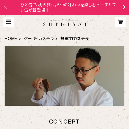
ひと缶で、桃の旅へ。5つの味わいを楽しむピーチサブ
レ缶が新登場‼
HOME
ケーキ・カステラ
無重力カステラ
CONCEPT