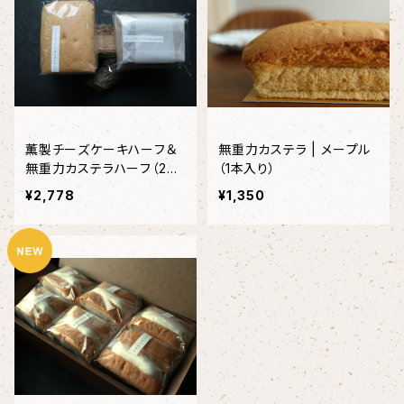
薫製チーズケーキハーフ＆
無重力カステラ | メープル
無重力カステラハーフ（2個
（1本入り）
入り）＜限定20箱＞＜冷凍
¥2,778
¥1,350
便＞