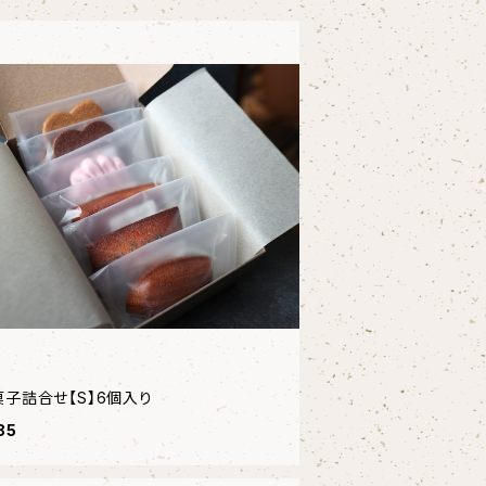
菓子詰合せ【S】6個入り
85