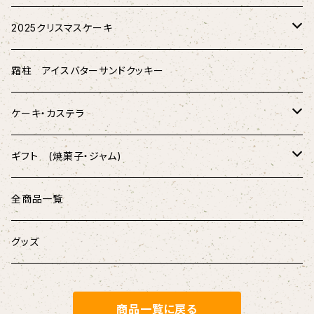
2025クリスマスケーキ
★配送★
霜柱 アイスバターサンドクッキー
★店頭受取★
ケーキ・カステラ
薫製チーズケーキ
ギフト (焼菓子・ジャム)
樹皮 エクレア
シキサイサブレ
全商品一覧
無重力カステラ
果蜜 (フルーツキャラメル)
グッズ
【定番】メープル
【店頭受取】ホールケーキ
マドレーヌ・フィナンシェ
商品一覧に戻る