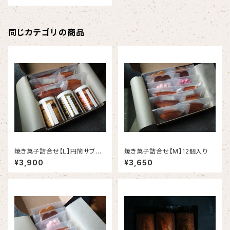
同じカテゴリの商品
焼き菓子詰合せ【L】円筒サブレ
焼き菓子詰合せ【M】12個入り
3種入り
¥3,900
¥3,650