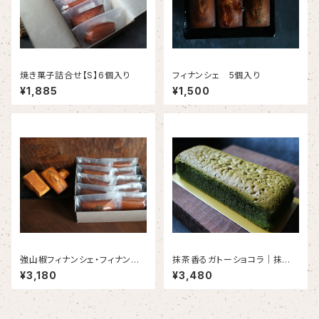
焼き菓子詰合せ【S】6個入り
フィナンシェ 5個入り
¥1,885
¥1,500
強山椒フィナンシェ・フィナンシ
抹茶香るガトーショコラ｜抹茶×
ェ 10個入り
グリーンレモン （1本入り）＜初
¥3,180
¥3,480
夏限定＞＜２０本限定＞＜６月
３日以降発送＞