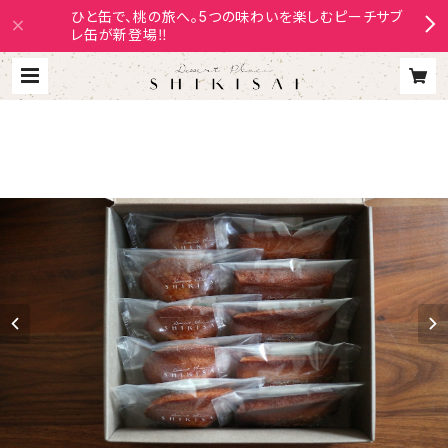
ひと缶で、桃の旅へ。5つの味わいを楽しむピーチサブ
レ缶が新登場‼