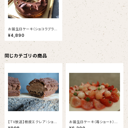
お誕生日ケーキ（ショコラブラウ
ン）｜樹冠（じゅかん）直径15㎝
¥4,890
〈約4～５名様〉
同じカテゴリの商品
【TV放送】樹皮エクレア：ショコ
お誕生日ケーキ（苺ショート）｜
ラブラウンVer.2｜唯一無二のチ
PAVLOVA 直径18cm 〈約6