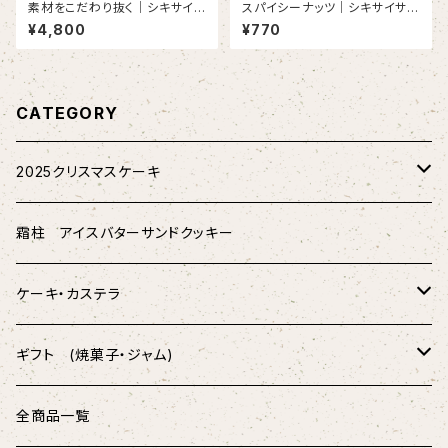
素材をこだわり抜く｜シキサイサ
スパイシーナッツ｜シキサイサブ
ブレ（6個入り）
レ（1個）
¥4,800
¥770
CATEGORY
2025クリスマスケーキ
★配送★
霜柱 アイスバターサンドクッキー
★店頭受取★
ケーキ・カステラ
薫製チーズケーキ
ギフト (焼菓子・ジャム)
樹皮 エクレア
シキサイサブレ
全商品一覧