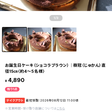
1
/3
お誕生日ケーキ（ショコラブラウン）｜樹冠（じゅかん）直
径15㎝〈約4～５名様〉
4,890
¥
残り1点
テイクアウト
最短受取：2026年08月12日 11:00頃
※営業時間・受け取り店舗については
こちら