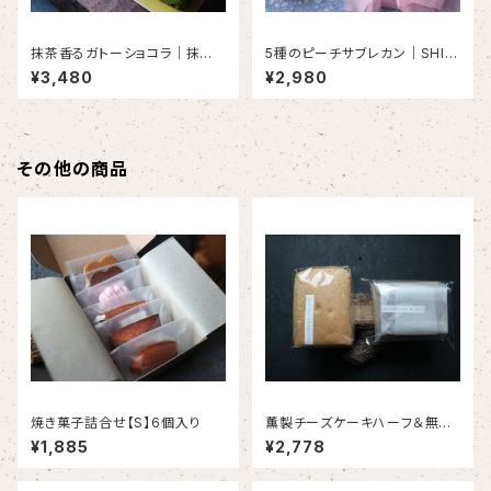
抹茶香るガトーショコラ｜抹茶×
5種のピーチサブレカン｜SHIKI
グリーンレモン （1本入り）＜初
SAI PEACH COLLECTION
¥3,480
¥2,980
夏限定＞＜２０本限定＞＜６月
（１缶）＜2０個限定＞
３日以降発送＞
その他の商品
焼き菓子詰合せ【S】6個入り
薫製チーズケーキハーフ＆無重
力カステラハーフ（2個入り）＜
¥1,885
¥2,778
限定20箱＞＜冷凍便＞