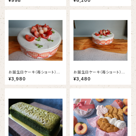
¥998
¥6,200
ョコレートエクレア〈1本入り〉
～8名様〉
お誕生日ケーキ（苺ショート）｜
お誕生日ケーキ（苺ショート）｜
PAVLOVA 直径15cm 〈約3
PAVLOVA 直径12cm 〈約2～
¥3,980
¥3,480
～5名様〉
3名様分〉