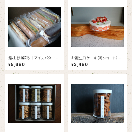
霜柱を物語る｜アイスバターサ
お誕生日ケーキ（苺ショート）｜
ンドクッキー （10本入り）
PAVLOVA 直径12cm 〈約2～
¥5,680
¥3,480
3名様分〉