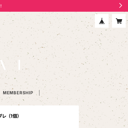
‼
MEMBERSHIP
 （1個）