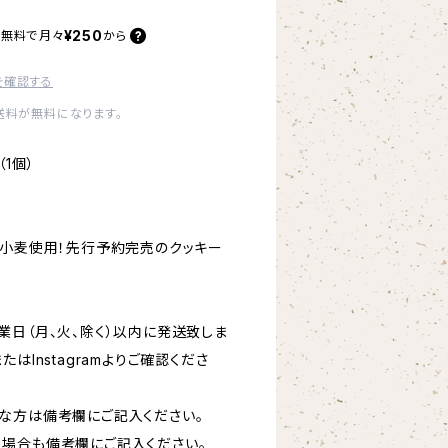
¥250
料無料で
月々
から
を確認する
内送料が無料になります。
1個）
産小麦使用！先行予約完売のクッキー
業日（月、火、除く）以内に発送致しま
はInstagramよりご確認くださ
な方は備考欄にご記入ください。
場合も備考欄にご記入ください。