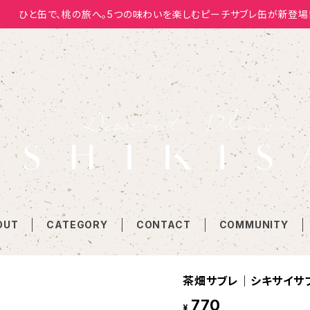
ひと缶で、桃の旅へ。5つの味わいを楽しむピーチサブレ缶が新登場
OUT
CATEGORY
CONTACT
COMMUNITY
茶畑サブレ｜シキサイサブレ
770
¥