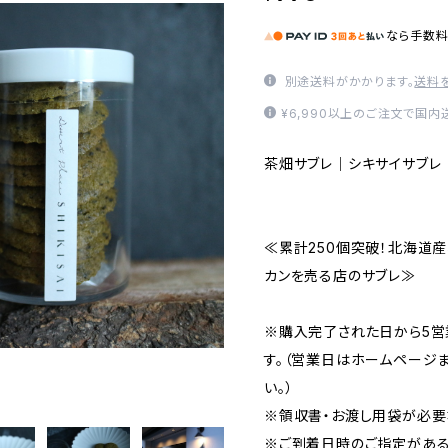
なら
手数
別途送料がかかります。
送料
¥6,990以上のご注文で国
茶畑サブレ｜シキサイサブレ （
≪累計250個突破！北海道
カンを売る店のサブレ≫
※購入完了された日から5営
す。（営業日はホームページまた
い。）
※領収書・お渡し用袋が必要
※ご到着日時のご指定がある