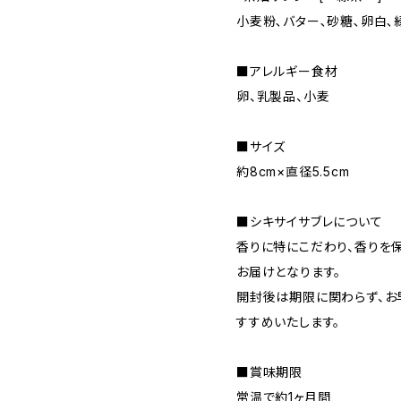
小麦粉､バター､砂糖､卵白､
■アレルギー食材
卵、乳製品、小麦
■サイズ
約8cm×直径5.5cm
■シキサイサブレについて
香りに特にこだわり、香りを
お届けとなります。
開封後は期限に関わらず、お
すすめいたします。
■賞味期限
常温で約1ヶ月間