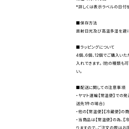
*詳しくは表示ラベルの日付
■保存方法
直射日光及び高温多湿を避け
■ラッピングについて
4個、6個、12個でご購入い
入れできます。（他の種類も
い。
■配送に関しての注意事項
・ヤマト運輸【常温便】での発
送先1件の場合)
・他の【常温便】【冷蔵便】の
・当商品は【常温便】の為、
りますので、ご注文の際はお