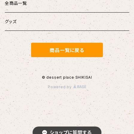
樹皮 エクレア
シキサイサブレ
全商品一覧
無重力カステラ
果蜜 (フルーツキャラメル)
グッズ
【定番】メープル
【店頭受取】ホールケーキ
マドレーヌ・フィナンシェ
商品一覧に戻る
その他
濃縮ロールケーキ
クッキーカン
香るガトーショコラ
チョコレート
© dessert place SHIKISAI
Powered by
ショップに質問する