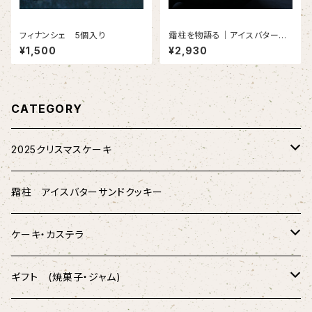
フィナンシェ 5個入り
霜柱を物語る｜アイスバターサ
ンドクッキー（5本入り）
¥1,500
¥2,930
CATEGORY
2025クリスマスケーキ
★配送★
霜柱 アイスバターサンドクッキー
★店頭受取★
ケーキ・カステラ
薫製チーズケーキ
ギフト (焼菓子・ジャム)