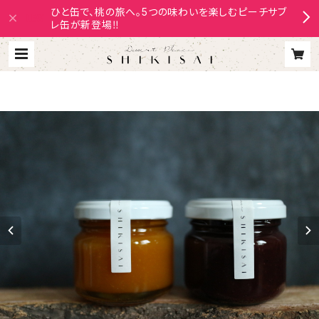
ひと缶で、桃の旅へ。5つの味わいを楽しむピーチサブ
レ缶が新登場‼