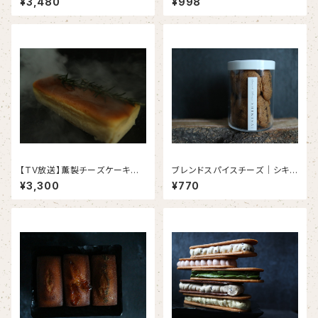
¥3,480
¥998
夏限定＞＜２０本限定＞＜６月
ョコレートエクレア〈1本入り〉
３日以降発送＞
【TV放送】薫製チーズケーキ｜
ブレンドスパイスチーズ｜シキサ
ローズマリーの薫香（1本入り）
イサブレ（1個）
¥3,300
¥770