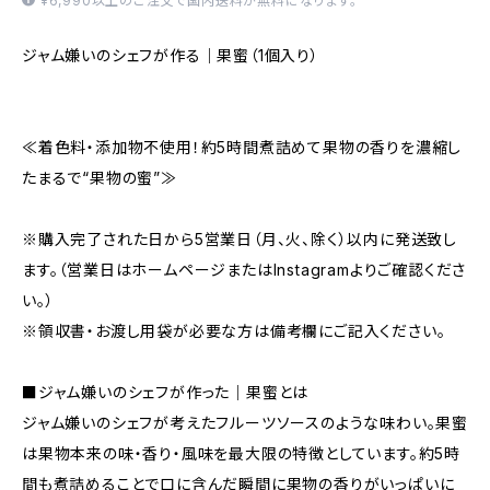
¥6,990以上のご注文で国内送料が無料になります。
ジャム嫌いのシェフが作る｜果蜜（1個入り）
≪着色料・添加物不使用！約5時間煮詰めて果物の香りを濃縮し
たまるで“果物の蜜”≫
※購入完了された日から5営業日（月、火、除く）以内に発送致し
ます。（営業日はホームページまたはInstagramよりご確認くださ
い。）
※領収書・お渡し用袋が必要な方は備考欄にご記入ください。
■ジャム嫌いのシェフが作った｜果蜜とは
ジャム嫌いのシェフが考えたフルーツソースのような味わい。果蜜
は果物本来の味・香り・風味を最大限の特徴としています。約5時
間も煮詰めることで口に含んだ瞬間に果物の香りがいっぱいに