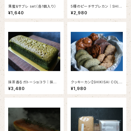
果蜜&サブレ set（各1個入り）
5種のピーチサブレカン｜SHIKI
SAI PEACH COLLECTION
¥1,640
¥2,980
（１缶）＜2０個限定＞
抹茶香るガトーショコラ｜抹茶×
クッキーカン【SHIKISAI COLL
グリーンレモン （1本入り）＜初
ECTION】
¥3,480
¥1,980
夏限定＞＜２０本限定＞＜６月
３日以降発送＞