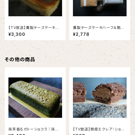
【TV放送】薫製チーズケーキ｜
薫製チーズケーキハーフ＆無重
ローズマリーの薫香（1本入り）
力カステラハーフ（2個入り）＜
¥3,300
¥2,778
限定20箱＞＜冷凍便＞
その他の商品
抹茶香るガトーショコラ｜抹茶×
【TV放送】樹皮エクレア：ショコ
グリーンレモン （1本入り）＜初
ラブラウンVer.2｜唯一無二のチ