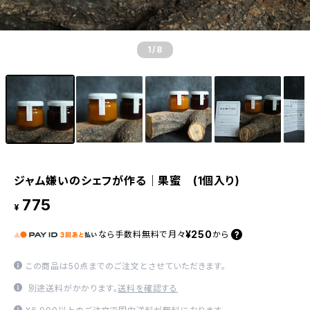
1
/8
ジャム嫌いのシェフが作る｜果蜜 (1個入り)
775
¥
¥250
なら
手数料無料で
月々
から
この商品は50点までのご注文とさせていただきます。
別途送料がかかります。
送料を確認する