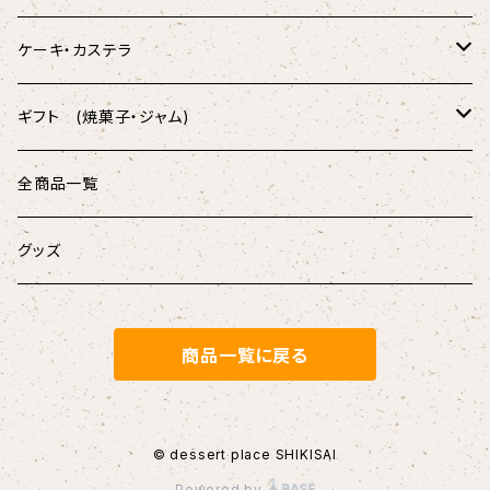
★店頭受取★
ケーキ・カステラ
薫製チーズケーキ
ギフト (焼菓子・ジャム)
樹皮 エクレア
シキサイサブレ
全商品一覧
無重力カステラ
果蜜 (フルーツキャラメル)
グッズ
【定番】メープル
【店頭受取】ホールケーキ
マドレーヌ・フィナンシェ
商品一覧に戻る
その他
濃縮ロールケーキ
クッキーカン
香るガトーショコラ
チョコレート
© dessert place SHIKISAI
Powered by