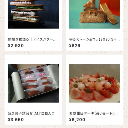
霜柱を物語る｜アイスバターサ
香るガトーショコラ【2026 SHI
ンドクッキー（5本入り）
KISAI Chocolate Collectio
¥2,930
¥629
n】（１個 ）
焼き菓子詰合せ【M】12個入り
お誕生日ケーキ（苺ショート）｜
PAVLOVA 直径18cm 〈約6
¥3,650
¥6,200
～8名様〉