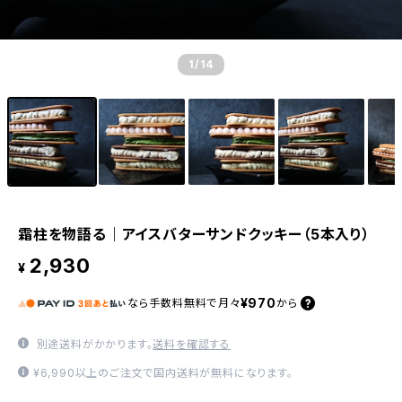
1
/14
霜柱を物語る｜アイスバターサンドクッキー（5本入り）
2,930
¥
¥970
なら
手数料無料で
月々
から
別途送料がかかります。
送料を確認する
¥6,990以上のご注文で国内送料が無料になります。