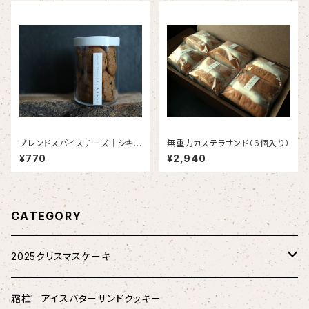
ブレンドスパイスチーズ｜シキサ
無重力カステラサンド（6個入り）
イサブレ（1個）
¥770
¥2,940
CATEGORY
2025クリスマスケーキ
★配送★
霜柱 アイスバターサンドクッキー