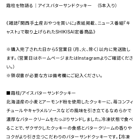
霜柱を物語る｜アイスバターサンドクッキー （5本入り）
《雑誌『関西手土産おやつを買いに』表紙掲載、ニュース番組『キ
ャスト』で取り上げられたSHIKISAI定番商品》
※購入完了された日から5営業日（月、火、除く）以内に発送致し
ます。（営業日はホームページまたはInstagramよりご確認くださ
い。）
※領収書が必要な方は備考欄にご記入ください。
■霜柱/アイスバターサンドクッキー
北海道産の小麦とアーモンド粉を使用したクッキーに、苺コンフィ
チュールやキャラメルソースなどの風味を引き立てるなめらかで
濃厚なバタークリームをたっぷりサンドしました。冷凍状態で食べ
ることで、ザクザクしたクッキーの食感とバタークリームの香りや
コクがより引き立つこだわりのバターサンドクッキーです。【冷凍