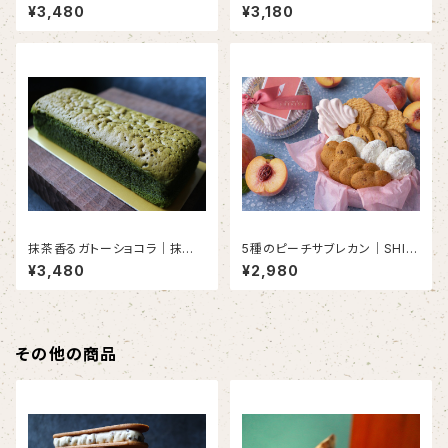
ンドクッキー （6本入り）
ェ 10個入り
¥3,480
¥3,180
抹茶香るガトーショコラ｜抹茶×
5種のピーチサブレカン｜SHIKI
グリーンレモン （1本入り）＜初
SAI PEACH COLLECTION
¥3,480
¥2,980
夏限定＞＜２０本限定＞＜６月
（１缶）＜2０個限定＞
３日以降発送＞
その他の商品